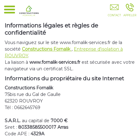
Constructions Fornalik Lille Lens Arras Douai
Informations légales et règles de
confidentialité
Vous naviguez sur le site www.fornalik-services.fr de la
société
Constructions Fornalik
,
Entreprise d'isolation à
ROUVROY
.
La liaison à
www.fornalik-services.fr
est sécurisée avec votre
navigateur via un certificat SSL.
Informations du propriétaire du site Internet
Constructions Fornalik
75bis rue du Gal de Gaulle
62320 ROUVROY
Tél : 0662645769
S.A.R.L.
au capital de
7000 €
Siret :
80338585500017 Arras
Code APE :
4329A